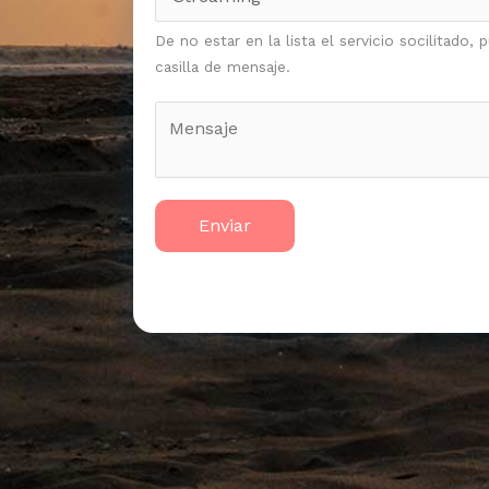
*
De no estar en la lista el servicio socilitado
casilla de mensaje.
M
e
s
s
a
Enviar
g
e
*