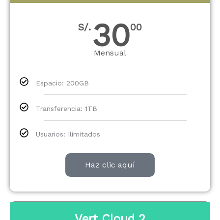
30
S/.
00
Mensual
Espacio: 200GB
Transferencia: 1TB
Usuarios: Ilimitados
Haz clic aquí
Vert Cloud 2