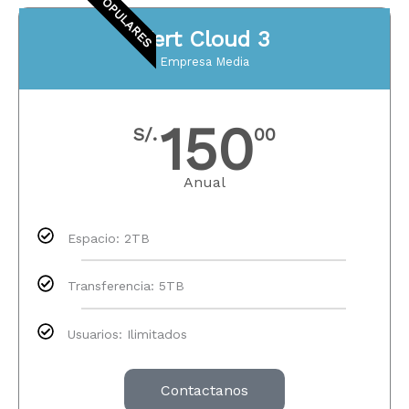
POPULARES
Vert Cloud 3
Empresa Media
150
S/.
00
Anual
Espacio: 2TB​
Transferencia: 5TB​​
Usuarios: Ilimitados​
Contactanos