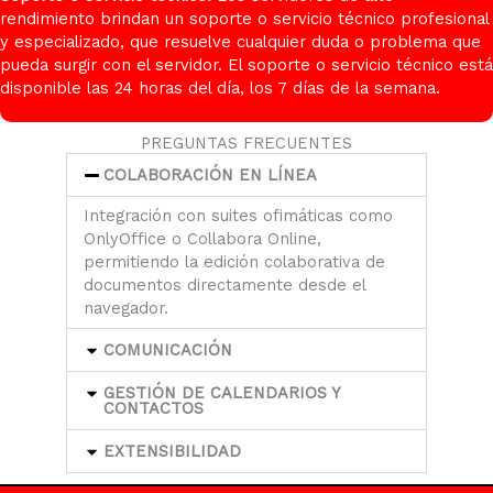
rendimiento brindan un soporte o servicio técnico profesional
y especializado, que resuelve cualquier duda o problema que
pueda surgir con el servidor. El soporte o servicio técnico está
disponible las 24 horas del día, los 7 días de la semana.
PREGUNTAS FRECUENTES
COLABORACIÓN EN LÍNEA
Integración con suites ofimáticas como
OnlyOffice o Collabora Online,
permitiendo la edición colaborativa de
documentos directamente desde el
navegador.
COMUNICACIÓN
GESTIÓN DE CALENDARIOS Y
CONTACTOS
EXTENSIBILIDAD