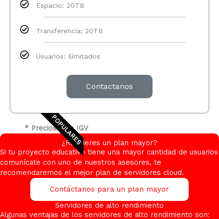
Espacio: 20TB
Transferencia: 20TB​
Usuarios: Ilimitados​
Contactanos
POPULARES
* Precios más IGV
¿Requieres un plan mayor?
Si tu proyecto educativo tiene una mayor cantidad de usuarios
comunícate con uno de nuestros asesores, te
recomendaremos el mejor plan de servidores cloud.
Contáctanos para un plan mayor
Servidores de alto rendimiento
Algunas ventajas de los servidores de alto rendimiento son: